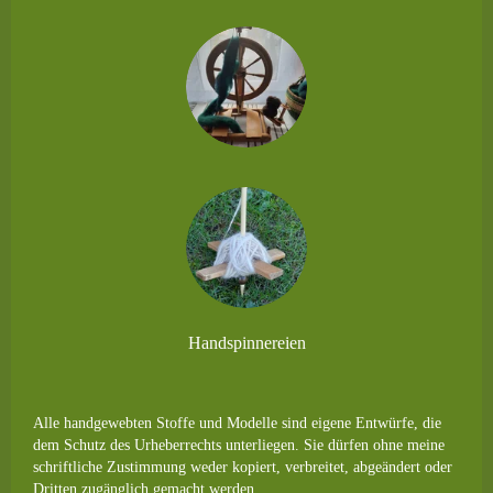
b
a
o
g
o
r
k
a
m
Handspinnereien
Alle handgewebten Stoffe und Modelle sind eigene Entwürfe, die
dem Schutz des Urheberrechts unterliegen. Sie dürfen ohne meine
schriftliche Zustimmung weder kopiert, verbreitet, abgeändert oder
Dritten zugänglich gemacht werden.