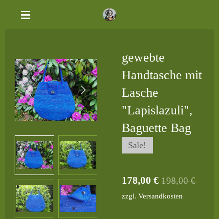
Zum
Hauptinhalt
springen
gewebte
Handtasche mit
Lasche
"Lapislazuli",
Baguette Bag
Sale!
178,00 €
198,00 €
zzgl. Versandkosten