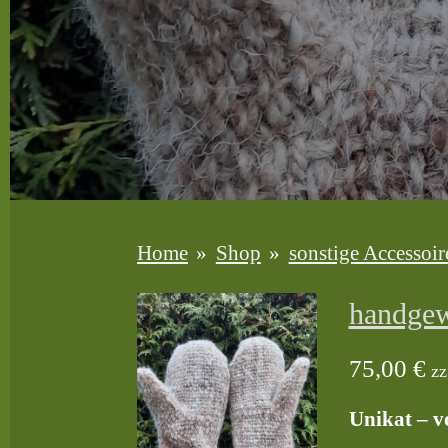
Home
»
Shop
»
sonstige Accessoir
handgew
75,00 €
zz
Unikat – v