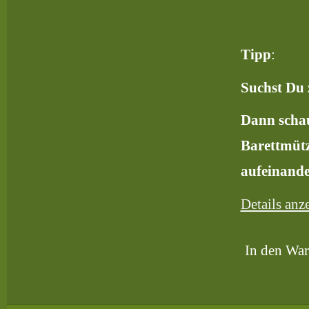
Tipp
:
Suchst Du 
Dann schau
Barettmütz
aufeinande
Details anz
In den Wa