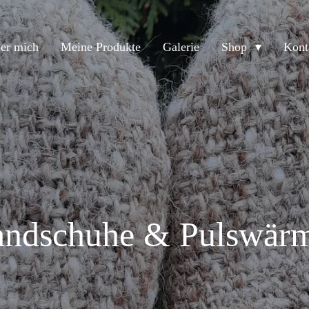
er mich
Meine Produkte
Galerie
Shop
Kont
ndschuhe & Pulswär