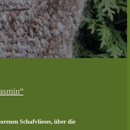
Jasmin“
renen Schafvlieses, über die