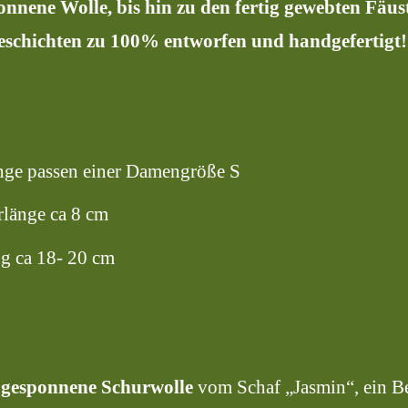
ponnene Wolle, bis hin zu den fertig gewebten Fäu
eschichten zu 100% entworfen und handgefertigt!
inge passen einer Damengröße S
rlänge ca 8 cm
 ca 18- 20 cm
t gesponnene Schurwolle
vom Schaf „Jasmin“, ein 