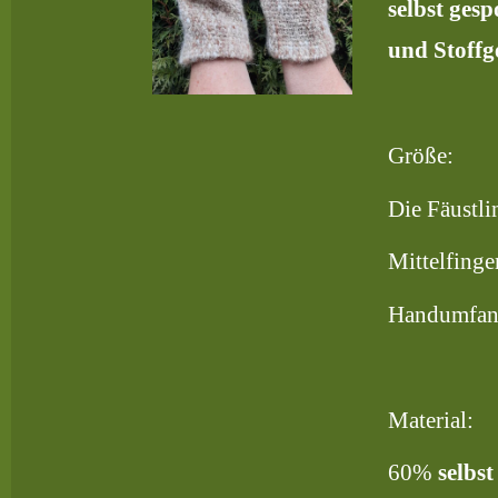
selbst ges
und Stoffg
Größe:
Die Fäustl
Mittelfinge
Handumfang
Material:
60%
selbs