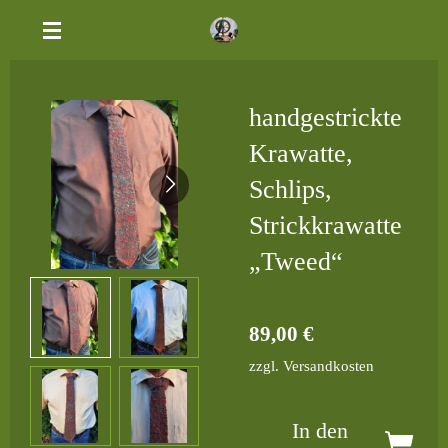
Zum
Hauptinhalt
springen
handgestrickte
Krawatte,
Schlips,
Strickkrawatte
„Tweed“
89,00 €
zzgl. Versandkosten
In den